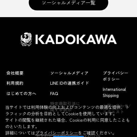
ソーシャルメディア一覧
会社概要
ソーシャルメディア
プライバシー
ポリシー
利用規約
LINE IDの連携ガイド
International
はじめての方へ
FAQ
Shipping
よくあるお問い合わせ
特定商取引法に
お問い合わせ/
当サイトでは利用体験の向上およびコンテンツの最適な提供、ト
関する表示
リクエスト
ラフィックの分析を目的としてCookieを使用しています。
サイトの閲覧を継続された場合、Cookieの利用に同意したことも
のといたします。
詳細については
プライバシーポリシー
をご確認ください。
© KADOKAWA CORPORATION