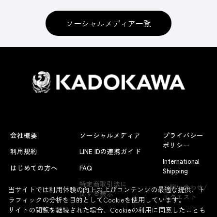
ソーシャルメディア一覧
会社概要
ソーシャルメディア
プライバシー
ポリシー
利用規約
LINE IDの連携ガイド
International
はじめての方へ
FAQ
Shipping
よくあるお問い合わせ
特定商取引法に
お問い合わせ/
当サイトでは利用体験の向上およびコンテンツの最適な提供、ト
関する表示
リクエスト
ラフィックの分析を目的としてCookieを使用しています。
サイトの閲覧を継続された場合、Cookieの利用に同意したことも