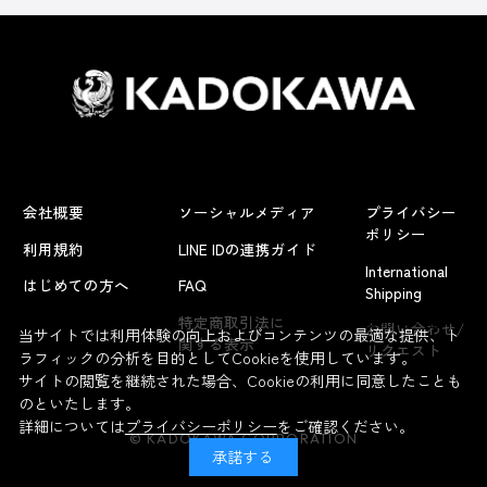
会社概要
ソーシャルメディア
プライバシー
ポリシー
利用規約
LINE IDの連携ガイド
International
はじめての方へ
FAQ
Shipping
よくあるお問い合わせ
特定商取引法に
お問い合わせ/
当サイトでは利用体験の向上およびコンテンツの最適な提供、ト
関する表示
リクエスト
ラフィックの分析を目的としてCookieを使用しています。
サイトの閲覧を継続された場合、Cookieの利用に同意したことも
のといたします。
詳細については
プライバシーポリシー
をご確認ください。
© KADOKAWA CORPORATION
承諾する