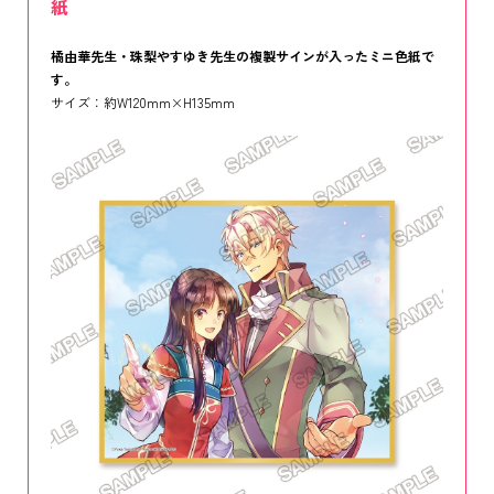
紙
橘由華先生・珠梨やすゆき先生の複製サインが入ったミニ色紙で
す。
サイズ：約W120mm×H135mm