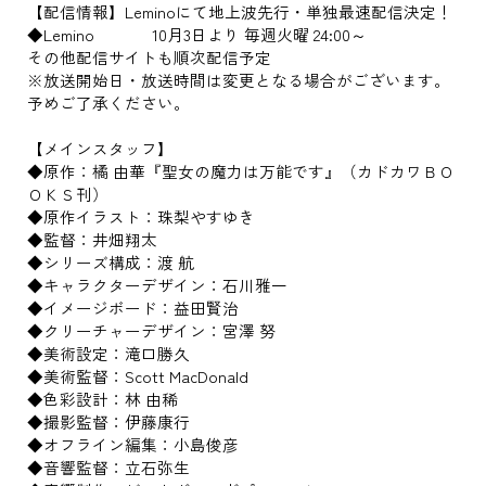
【配信情報】Leminoにて地上波先行・単独最速配信決定！
◆Lemino 10月3日より 毎週火曜 24:00～
その他配信サイトも順次配信予定
※放送開始日・放送時間は変更となる場合がございます。
予めご了承ください。
【メインスタッフ】
◆原作：橘 由華『聖女の魔力は万能です』（カドカワＢＯ
ＯＫＳ刊）
◆原作イラスト：珠梨やすゆき
◆監督：井畑翔太
◆シリーズ構成：渡 航
◆キャラクターデザイン：石川雅一
◆イメージボード：益田賢治
◆クリーチャーデザイン：宮澤 努
◆美術設定：滝口勝久
◆美術監督：Scott MacDonald
◆色彩設計：林 由稀
◆撮影監督：伊藤康行
◆オフライン編集：小島俊彦
◆音響監督：立石弥生