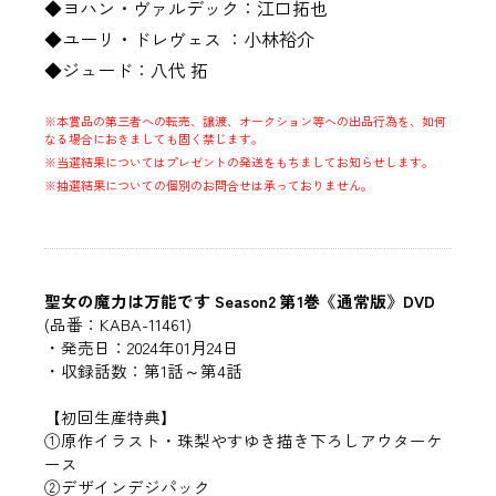
◆ヨハン・ヴァルデック：江口拓也
◆ユーリ・ドレヴェス ：小林裕介
◆ジュード：八代 拓
※本賞品の第三者への転売、譲渡、オークション等への出品行為を、如何
なる場合におきましても固く禁じます。
※当選結果についてはプレゼントの発送をもちましてお知らせします。
※抽選結果についての個別のお問合せは承っておりません。
聖女の魔力は万能です Season2 第1巻《通常版》DVD
(品番：KABA-11461)
・発売日：2024年01月24日
・収録話数：第1話～第4話
【初回生産特典】
①原作イラスト・珠梨やすゆき描き下ろしアウターケ
ース
②デザインデジパック