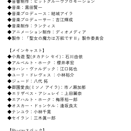
◆音響制作：ビットグルーヴプロモーション
◆音楽：黒田賢一
◆音楽プロデュース：結城アイラ
◆音楽プロデューサー：吉江輝成
◆音楽制作：ランティス
◆アニメーション制作：ディオメディア
◆製作：「聖女の魔力は万能ですⅡ」製作委員会
【メインキャスト】
◆小鳥遊 聖(タカナシ セイ)：石川由依
◆アルベルト・ホーク ：櫻井孝宏
◆ヨハン・ヴァルデック：江口拓也
◆ユーリ・ドレヴェス ：小林裕介
◆ジュード：八代 拓
◆御園愛良(ミソノ アイラ)：市ノ瀬加那
◆エリザベス・アシュレイ：上田麗奈
◆エアハルト・ホーク：梅原裕一郎
◆オスカー・ドゥンケル：逢坂良太
◆テンユウ：小林千晃
◆セイラン：三木眞一郎
【Blu-rayスペック】