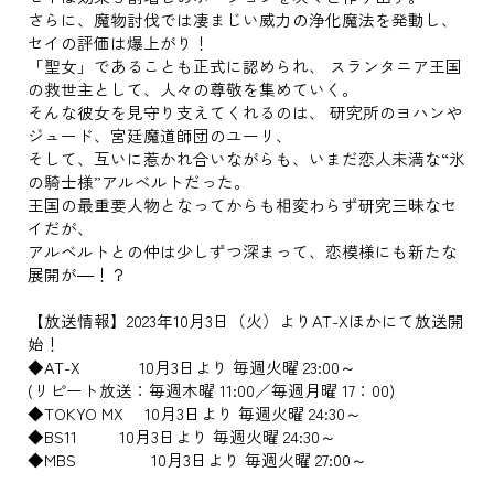
さらに、魔物討伐では凄まじい威力の浄化魔法を発動し、
セイの評価は爆上がり！
「聖女」であることも正式に認められ、 スランタニア王国
の救世主として、人々の尊敬を集めていく。
そんな彼女を見守り支えてくれるのは、 研究所のヨハンや
ジュード、宮廷魔道師団のユーリ、
そして、互いに惹かれ合いながらも、いまだ恋人未満な“氷
の騎士様”アルベルトだった。
王国の最重要人物となってからも相変わらず研究三昧なセ
イだが、
アルベルトとの仲は少しずつ深まって、恋模様にも新たな
展開が―！？
【放送情報】2023年10月3日（火）よりAT-Xほかにて放送開
始！
◆AT-X 10月3日より 毎週火曜 23:00～
(リピート放送：毎週木曜 11:00／毎週月曜 17：00)
◆TOKYO MX 10月3日より 毎週火曜 24:30～
◆BS11 10月3日より 毎週火曜 24:30～
◆MBS 10月3日より 毎週火曜 27:00～