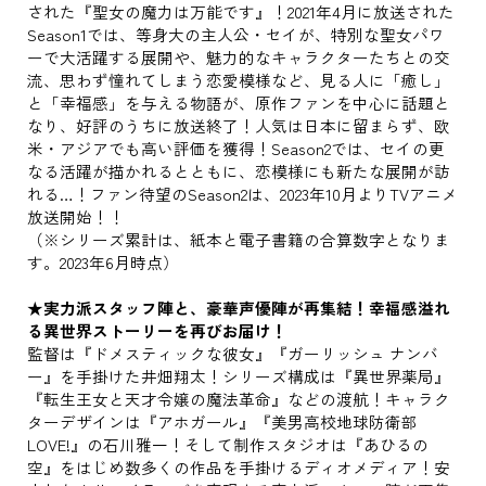
された『聖女の魔力は万能です』！2021年4月に放送された
Season1では、等身大の主人公・セイが、特別な聖女パワ
ーで大活躍する展開や、魅力的なキャラクターたちとの交
流、思わず憧れてしまう恋愛模様など、見る人に「癒し」
と「幸福感」を与える物語が、原作ファンを中心に話題と
なり、好評のうちに放送終了！人気は日本に留まらず、欧
米・アジアでも高い評価を獲得！Season2では、セイの更
なる活躍が描かれるとともに、恋模様にも新たな展開が訪
れる…！ファン待望のSeason2は、2023年10月よりTVアニメ
放送開始！！
（※シリーズ累計は、紙本と電子書籍の合算数字となりま
す。2023年6月時点）
★実力派スタッフ陣と、豪華声優陣が再集結！幸福感溢れ
る異世界ストーリーを再びお届け！
監督は『ドメスティックな彼女』『ガーリッシュ ナンバ
ー』を手掛けた井畑翔太！シリーズ構成は『異世界薬局』
『転生王女と天才令嬢の魔法革命』などの渡航！キャラク
ターデザインは『アホガール』『美男高校地球防衛部
LOVE!』の石川雅一！そして制作スタジオは『あひるの
空』をはじめ数多くの作品を手掛けるディオメディア！安