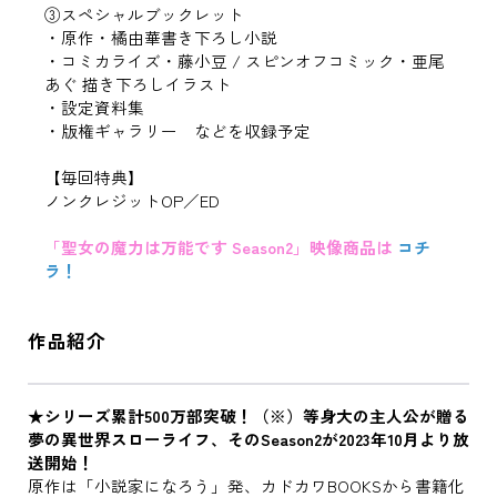
③スペシャルブックレット
・原作・橘由華書き下ろし小説
・コミカライズ・藤小豆 / スピンオフコミック・亜尾
あぐ 描き下ろしイラスト
・設定資料集
・版権ギャラリー などを収録予定
【毎回特典】
ノンクレジットOP／ED
「聖女の魔力は万能です Season2」映像商品は
コチ
ラ！
作品紹介
★シリーズ累計500万部突破！
（※）
等身大の主人公が贈る
夢の異世界スローライフ、そのSeason2が2023年10月より放
送開始！
原作は「小説家になろう」発、カドカワBOOKSから書籍化