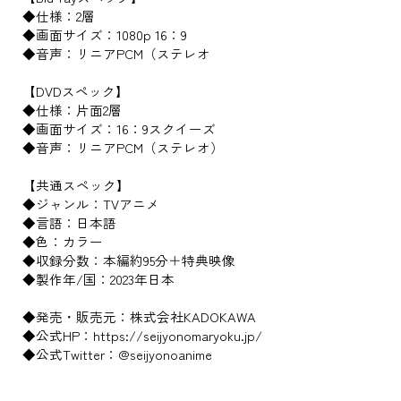
◆仕様：2層
◆画面サイズ：1080p 16：9
◆音声：リニアPCM（ステレオ
【DVDスペック】
◆仕様：片面2層
◆画面サイズ：16：9スクイーズ
◆音声：リニアPCM（ステレオ）
【共通スペック】
◆ジャンル：TVアニメ
◆言語：日本語
◆色：カラー
◆収録分数：本編約95分＋特典映像
◆製作年/国：2023年日本
◆発売・販売元：株式会社KADOKAWA
◆公式HP：https://seijyonomaryoku.jp/
◆公式Twitter：@seijyonoanime