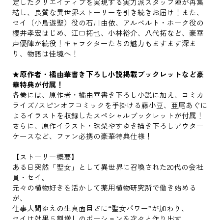
定したクリエイティブを実現する実力派スタッフ陣が再集
結し、良質な異世界ストーリーを引き続きお届け！また、
セイ（小鳥遊聖）役の石川由依、アルベルト・ホーク役の
櫻井孝宏はじめ、江口拓也、小林裕介、八代拓など、豪華
声優陣が続役！キャラクターたちの魅力もますます深ま
り、物語は佳境へ！
★原作者・橘由華書き下ろし小説掲載ブックレットなど豪
華特典が付属！
各巻には、原作者・橘由華書き下ろし小説に加え、コミカ
ライズ/スピンオフコミックを手掛ける藤小豆、亜尾あぐに
よるイラストを収録したスペシャルブックレットが付属！
さらに、原作イラスト・珠梨やすゆき描き下ろしアウター
ケースなど、ファン必携の豪華特典仕様！
【ストーリー概要】
ある日突然「聖女」として異世界に召喚された20代の会社
員・セイ。
元々の植物好きを活かして薬用植物研究所で働き始める
が、
仕事人間ゆえの生真面目さに“聖女パワー”が加わり、
セイは効果５割増しのポーションを次々と作り出す。