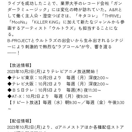
ライブを成功したことで、業界大手のレコード会社「ガン
ダーラミュージック」には変化の時が訪れていた。A&Rと
して働く主人公・澄空つばさは、「キタコレ」「THRIVE」
「MooNs」「KiLLER KiNG」に加えて新たなジャンルから参
画するアーティスト「ウルトラズ」も担当することにな
る。
B-PROJECTとウルトラズの出会いから生み出されるシナジ
ーにより刺激的で熱烈な"ラブコール"が今、響き渡る
——！
【放送情報】
2023年10月2日(月)よりテレビアニメ放送開始！
◆テレビ東京：10月2日より 毎週（月）深夜2:00～
◆テレビ大阪：10月2日より 毎週（月）深夜2:00～
◆ＢＳ日テレ：10月5日より 毎週(木) 夜11:30～
◆AT-X：10月2日より 毎週（月）夜9:30～
【リピート放送】毎週（水）朝9:30～／毎週（金）午後3:30
～
【配信情報】
2023年10月2日(月)より、dアニメストアほか各種配信ストア