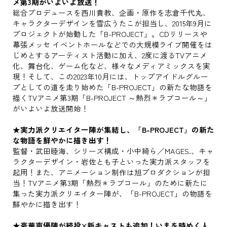
メ第3期がいよいよ放送！
総合プロデュースを西川貴教、企画・原作を志倉千代丸、
キャラクターデザインを雪広うたこが担当し、2015年9月に
プロジェクトが始動した「B-PROJECT」。CDリリースや
幕張メッセ イベントホールなどでの大規模ライブ開催をは
じめとするアーティスト活動に加え、2度に渡るTVアニメ
化、舞台化、ゲーム化など、様々なメディアミックスを実
現！そして、この2023年10月には、トップアイドルグルー
プとしての道を走り始めた「B-PROJECT」の新たな物語を
描くTVアニメ第3期「B-PROJECT ～熱烈＊ラブコール～」
がいよいよ放送開始！
★実力派クリエイター陣が集結し、「B-PROJECT」の新た
な物語を鮮やかに描き出す！
監督・武田睦海、シリーズ構成・小中綺ら／MAGES.、キャ
ラクターデザイン・岩佐とも子といった実力派スタッフを
起用！また、アニメーション制作は旭プロダクションが担
当！TVアニメ第3期「熱烈＊ラブコール」のために新たに
集った実力派クリエイター陣が、「B-PROJECT」の物語を
鮮やかに描き出す！
★豪華声優陣が続投×新キャストも追加！いまを時めく人