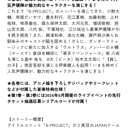
気声優陣が魅力的なキャラクターを演じきる！
これまで「B-PROJECT」のメンバーを演じてきた、小野大
輔、岸尾だいすけ、豊永利行、花江夏樹、加藤和樹、上村
祐翔、柿原徹也、森久保祥太郎、大河元気、増田俊樹、西
山宏太朗、八代 拓、千葉翔也、江口拓也ら豪華声優陣が引
き続き続投！また、興津和幸、浪川大輔、瀬戸麻沙美らお
馴染みのキャストが脇を固める！さらに、ガンダーラミュ
ージックに新たに加入する「ウルトラズ」メンバーのＡ輔
〔エースケ〕倉田永輔役に「東京リベンジャーズ」柴 八戒
を演じる畠中 祐を、B太〔ビータ〕柏木文太役に「【推し
の子】」雨宮吾郎を演じる伊東健人を起用！いまを時めく
人気声優陣が、魅力的なキャラクターを演じきる！
★各卷には、アニメ描き下ろしデジパックやリーフレット
などが付属した豪華特典仕様！
★第1巻・第2巻には2024年6月開催のライブイベントの先行
チケット抽選応募シリアルコードが付属！
【ストーリー概要】
アイドルユニット「B-PROJECT」が２度目のJAPANドーム