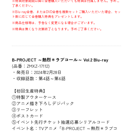
※特典対象期間以降に全巻購入いただいても特典は付属しません。予めご
了承ください。
※Blu-ray全巻、またはDVD全巻を複数セットご購入いただいた場合、セッ
ト数に応じて全巻購入特典をプレゼントします。
※商品仕様等は、予告なく変更になる場合がございます。
※特典は無くなり次第終了となります。予めご了承ください。
B-PROJECT ～熱烈＊ラブコール～ Vol.2 Blu-ray
(品番：ZMXZ-17112)
・発売日：2024年2月28日
・収録話数：第4話～第6話
【初回生産特典】
①特製アウターケース
②アニメ描き下ろしデジパック
③リーフレット
④ポストカード
⑤イベント先行チケット抽選応募シリアルコード
イベント名：TVアニメ「B-PROJECT ～熱烈＊ラブコ