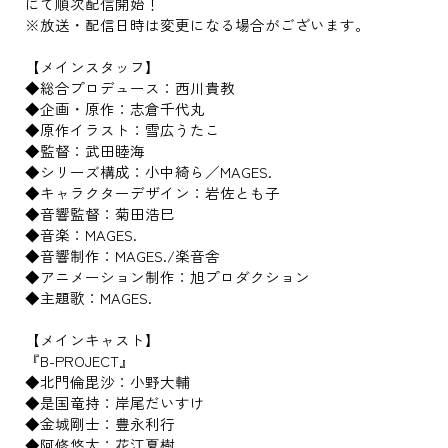
にて順次配信開始！
※放送・配信日時は変更になる場合がございます。
【メインスタッフ】
◆総合プロデュース：西川貴教
◆企画・原作：志倉千代丸
◆原作イラスト：雪広うたこ
◆監督：武田睦海
◆シリーズ構成：小中綺ら／MAGES.
◆キャラクターデザイン：岩佐とも子
◆音響監督：菊田浩巳
◆音楽：MAGES.
◆音響制作：MAGES./楽音舎
◆アニメーション制作：旭プロダクション
◆主題歌：MAGES.
【メインキャスト】
『B-PROJECT』
◆北門倫毘沙：小野大輔
◆是国竜持：岸尾だいすけ
◆金城剛士：豊永利行
◆阿修悠太：花江夏樹