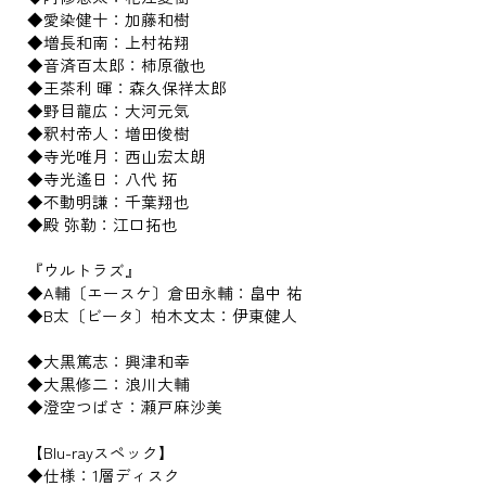
◆愛染健十：加藤和樹
◆増長和南：上村祐翔
◆音済百太郎：柿原徹也
◆王茶利 暉：森久保祥太郎
◆野目龍広：大河元気
◆釈村帝人：増田俊樹
◆寺光唯月：西山宏太朗
◆寺光遙日：八代 拓
◆不動明謙：千葉翔也
◆殿 弥勒：江口拓也
『ウルトラズ』
◆A輔〔エースケ〕倉田永輔：畠中 祐
◆B太〔ビータ〕柏木文太：伊東健人
◆大黒篤志：興津和幸
◆大黒修二：浪川大輔
◆澄空つばさ：瀬戸麻沙美
【Blu-rayスペック】
◆仕様：1層ディスク