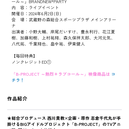
ール～」BRANDNEW*PARTY
内 容：ライブイベント
開催日：2024年6月2日(日)
会 場：武蔵野の森総合スポーツプラザ メインアリー
ナ
出演者：小野大輔、岸尾だいすけ、豊永利行、花江夏
樹、加藤和樹、上村祐翔、森久保祥太郎、大河元気、
八代拓、千葉翔也、畠中祐、伊東健人
【毎回特典】
ノンクレジットED①
「B-PROJECT ～熱烈＊ラブコール～」映像商品は
コ
チラ！
作品紹介
★総合プロデュース 西川貴教×企画・原作 志倉千代丸が手
掛けるBIGアイドルプロジェクト「B-PROJECT」のTVアニ