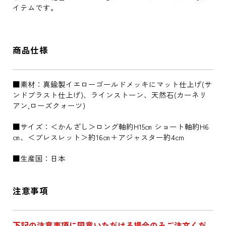
イテムです。
商品仕様
■素材：真鍮製イエローゴールドメッキにマット仕上げ(サ
ンドブラスト仕上げ)、ラインストーン、天然石(カーネリ
アン,ローズクォーツ)
■サイズ：＜かんざし＞ロング軸約H15㎝ ショート軸約H6
㎝、＜ブレスレット＞約16㎝＋アジャスター約4cm
■生産国：日本
注意事項
下記の注意事項に同意いただける場合のみご注文くだ