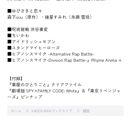
■ゆびさきと恋々
森下suu（原作）・諸星すみれ（糸瀬 雪役）
■呪術廻戦 渋谷事変
■ちいかわ
■アイドリッシュセブン
■スタンドマイヒーローズ
■ヒプノシスマイク -Alternative Rap Battle-
■ヒプノシスマイク-Division Rap Battle-』Rhyme Anima +
【付録】
『薬屋のひとりごと』クリアファイル
『劇場版 SPY×FAMILY CODE: White』＆『東京リベンジャ
ーズ』ピンナップ
ホーム
KADOKAWAブックストア
雑誌