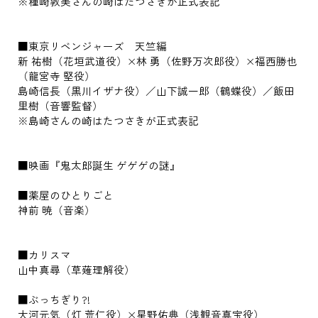
※種崎敦美さんの崎はたつさきが正式表記
■東京リベンジャーズ 天竺編
新 祐樹（花垣武道役）×林 勇（佐野万次郎役）×福西勝也
（龍宮寺 堅役）
島崎信長（黒川イザナ役）／山下誠一郎（鶴蝶役）／飯田
里樹（音響監督）
※島崎さんの崎はたつさきが正式表記
■映画『鬼太郎誕生 ゲゲゲの謎』
■薬屋のひとりごと
神前 暁（音楽）
■カリスマ
山中真尋（草薙理解役）
■ぶっちぎり?!
大河元気（灯 荒仁役）×星野佑典（浅観音真宝役）