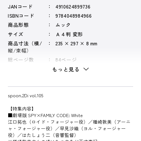
JANコード
4910624899736
ISBNコード
9784048984966
商品形態
ムック
サイズ
Ａ４判 変形
商品寸法（横/
235 × 297 × 8 mm
縦/束幅）
総ページ数
84ページ
もっと見る
spoon.2Di vol.105
【特集内容】
■劇場版 SPY×FAMILY CODE: White
江口拓也（ロイド・フォージャー役）／種崎敦美（アーニ
ャ・フォージャー役）／早見沙織（ヨル・フォージャー
役）／はたしょう二（音響監督）