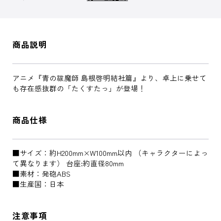
商品説明
アニメ『青の祓魔師 島根啓明結社篇』より、卓上に乗せて
も存在感抜群の「たくすたっ」が登場！
商品仕様
■サイズ：約H200mm×W100mm以内 （キャラクターによっ
て異なります） 台座:約直径80mm
■素材：発砲ABS
■生産国：日本
注意事項