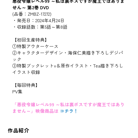
悪役令嬢レベル99 ～私は裏ボスですが魔王ではありま
せん～ 第2巻 DVD
(品番：ZMBZ-17272)
・発売日：2024年4月24日
・収録話数：第5話～第8話
【初回生産特典】
①特製アウターケース
②キャラクターデザイン・海保仁美描き下ろしデジパ
ック
③特製ブックレットv＆原作イラスト・Tea描き下ろし
イラスト収録
【毎回特典】
PV集
「悪役令嬢レベル99 ～私は裏ボスですが魔王ではあり
ません～」映像商品は
コチラ！
作品紹介