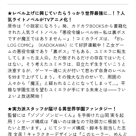
★レベル上げに興じていたらうっかり世界最強に…！？人
気ライトノベルがTVアニメ化！
原作は「小説家になろう」発、カドカワBOOKSから書籍化
された人気ライトノベル『悪役令嬢レベル99～私は裏ボス
ですが魔王ではありません～』！コミカライズは、『B's-
LOG COMIC』（KADOKAWA）にて好評連載中！乙女ゲー
ムの悪役令嬢であり「裏ボス」でもある、ユミエラに転生
してしまった主人公。ただ倒されるだけの存在ではいたく
はない。そう考えたユミエラは、目立たず生きていこうと
決意するが、ゲーマー魂に火が付いて思わず自身のレベル
を99まで上げてしまう。その強大な力のせいで、周囲の
人々から「魔王」と疑われることになってしまって…。平
穏な学園生活を望むユミエラが手にする未来とは――？い
よいよ放送開始！
★実力派スタッフが届ける異世界学園ファンタジー！
監督には『ゾゾゾ ゾンビーくん』を手掛けた山岡 実を起
用！シリーズ構成は『痛いのは嫌なので防御力に極振りし
たいと思います。』にてシリーズ構成・脚本を担当した志
茂 文彦！キャラクターデザインは『このヒーラー、めんど