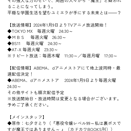
その強大な力のせいで、周囲の人々から「魔王」と疑われ
ることになってしまう。
平穏な学園生活を望むユミエラが手にする未来とは――？
【放送情報】2024年1月9日よりTVアニメ放送開始！
◆TOKYO MX 毎週火曜 24:30～
◆ＭＢＳ 毎週火曜 26:30～
◆BS11 毎週火曜 24:30～
◆AT-X 毎週火曜 23:30～
※リピート放送：毎週木曜 11:30～／毎週月曜 17:30～
【配信情報】ABEMA、dアニメストアにて地上波同時・最
速配信決定！
◆ABEMA、dアニメストア 2024年1月9日より毎週火曜
24:30～
その他サイトも順次配信予定
※放送開始日・放送時間は変更となる場合がございます。
予めご了承ください。
【メインスタッフ】
◆原作：七夕さとり（『悪役令嬢レベル99～私は裏ボスで
すが魔王ではありません～ 』（カドカワBOOKS刊））