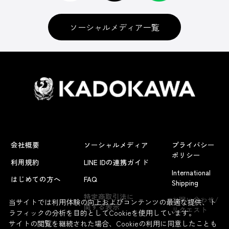
ソーシャルメディア一覧
会社概要
ソーシャルメディア
プライバシー
ポリシー
利用規約
LINE IDの連携ガイド
International
はじめての方へ
FAQ
Shipping
よくあるお問い合わせ
特定商取引法に
お問い合わせ/
当サイトでは利用体験の向上およびコンテンツの最適な提供、ト
関する表示
リクエスト
ラフィックの分析を目的としてCookieを使用しています。
サイトの閲覧を継続された場合、Cookieの利用に同意したことも