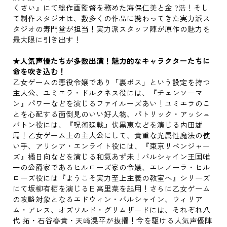
くさい』にて総作画監督を務めた海保仁美と金 ?浩！そし
て制作スタジオは、数多くの作品に携わってきた実力派ス
タジオの寿門堂が担当！実力派スタッフ陣が原作の魅力を
最大限に引き出す！
★人気声優たちが多数出演！魅力的なキャラクターたちに
命を吹き込む！
乙女ゲームの悪役令嬢であり「裏ボス」という設定を持つ
主人公、ユミエラ・ドルクネス役には、『チェンソーマ
ン』パワーなどを演じるファイルーズあい！ユミエラのこ
とを心配する面倒見のいい好人物、パトリック・アッシュ
バトン役には、『呪術廻戦』伏黒恵などを演じる内田雄
馬！乙女ゲーム上の主人公にして、貴重な光属性魔法の使
い手、アリシア・エンライト役には、『東京リベンジャー
ズ』橘日向などを演じる和氣あず未！バルシャイン王国唯
一の公爵家であるヒルローズ家の令嬢、エレノーラ・ヒル
ローズ役には『ようこそ実力至上主義の教室へ』シリーズ
にて坂柳有栖を演じる日高里菜を起用！さらに乙女ゲーム
の攻略対象となるエドウィン・バルシャイン、ウィリア
ム・アレス、オズワルド・グリムザードには、それぞれ八
代 拓・石谷春貴・天﨑滉平が抜擢！今を駆ける人気声優陣