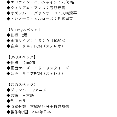
◆エドウィン・バルシャイン：八代 拓
◆ウィリアム・アレス：石谷春貴
◆オズワルド・グリムザード：天﨑滉平
◆エレノーラ・ヒルローズ：日高里菜
【Blu-rayスペック】
◆仕様：2層
◆画面サイズ：１６：９（1080p）
◆音声：リニアPCM（ステレオ）
【DVDスペック】
◆仕様：片面2層
◆画面サイズ：１６：９スクイーズ
◆音声：リニアPCM（ステレオ）
【共通スペック】
◆ジャンル：TVアニメ
◆言語：日本語
◆色：カラー
◆収録分数：本編約94分＋特典映像
◆製作年/国：2024年日本