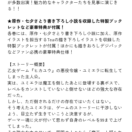
が多数出演！魅力的なキャラクターたちを見事に演じき
る！！
★原作・七夕さとり書き下ろし小説を収録した特製ブック
レットなど豪華特典が付属！
各巻には、原作・七夕さとり書き下ろし小説に加え、原作
イラストを担当するTeaの描き下ろしイラストを収録した
特製ブックレットが付属！ほかにも描きおろしデジパック
などファン必携の豪華特典仕様！
【ストーリー概要】
乙女ゲーム『ヒカユウ』の悪役令嬢・ユミエラに転生して
しまった主人公。
実は、ユミエラは魔王を倒したあとに登場する裏ボスで、
レベルをカンストしていないと倒せないほどの強大な存在
だった。
しかし、ただ倒されるだけの存在ではいたくはない。
そう考えたユミエラは、ゲームのストーリーに干渉しない
よう、目立たず生きていこうと決意するが、
ゲーマー魂に火が付いて思わず自身のレベルを99まで上げ
てしまった。