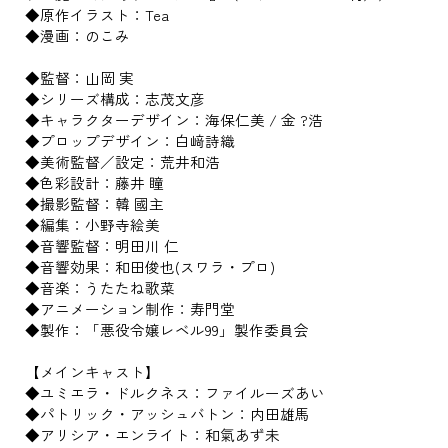
◆原作イラスト：Tea
◆漫画：のこみ
◆監督：山岡 実
◆シリーズ構成：志茂文彦
◆キャラクターデザイン：海保仁美 / 金 ?浩
◆プロップデザイン：白﨑詩織
◆美術監督／設定：荒井和浩
◆色彩設計：藤井 瞳
◆撮影監督：韓 國主
◆編集：小野寺絵美
◆音響監督：明田川 仁
◆音響効果：和田俊也(スワラ・プロ)
◆音楽：うたたね歌菜
◆アニメーション制作：寿門堂
◆製作：「悪役令嬢レベル99」製作委員会
【メインキャスト】
◆ユミエラ・ドルクネス：ファイルーズあい
◆パトリック・アッシュバトン：内田雄馬
◆アリシア・エンライト：和氣あず未