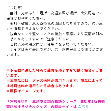
【ご注意】
・直射日光のあたる場所、高温多湿な場所、火気周辺での
保管はおやめください。
・変形・破損、思わぬ怪我の原因となりますので、強い圧
力や衝撃を与えないでください。
・鋭角なモノや堅いモノとの接触・摩擦により表面が削れ
る恐れがありますのでご注意ください。
・目的以外の用途にはご使用にならないでください。
・サイズは実寸表記ですが、若干誤差が生じる場合がござ
います。
※予定数に達した時点で受付を終了させて頂く場合がござ
います。
※本商品には、グッズ送料が適用されます。商品によって
は特別送料が適用される場合もあります。
※画像はイメージです。
「宮部みゆき 三島屋変調百物語シリーズ 15周年&新刊発
売記念オリジナルグッズ」の特設サイトは
こちら