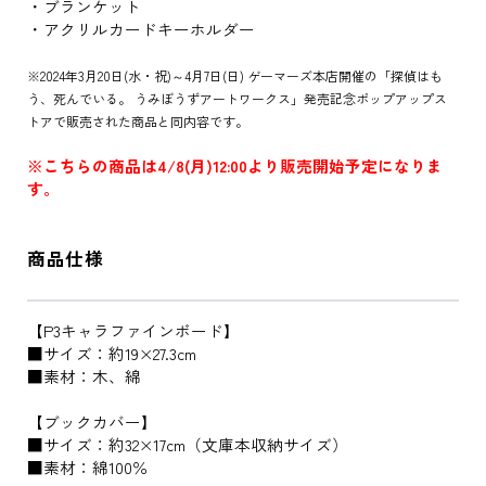
・ブランケット
・アクリルカードキーホルダー
※2024年3月20日(水・祝)～4月7日(日) ゲーマーズ本店開催の「探偵はも
う、死んでいる。 うみぼうずアートワークス」発売記念ポップアップス
トアで販売された商品と同内容です。
※こちらの商品は4/8(月)12:00より販売開始予定になりま
す。
商品仕様
【P3キャラファインボード】
■サイズ：約19×27.3cm
■素材：木、綿
【ブックカバー】
■サイズ：約32×17cm（文庫本収納サイズ）
■素材：綿100％