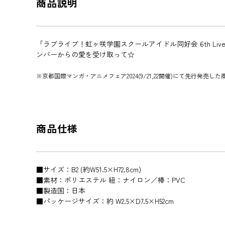
商品説明
「ラブライブ！虹ヶ咲学園スクールアイドル同好会 6th Live!
ンバーからの愛を受け取って☆
※京都国際マンガ・アニメフェア2024(9/21,22開催)にて先行発売し
商品仕様
■サイズ：B2 (約W51.5×H72.8cm)
■素材：ポリエステル 紐：ナイロン／棒：PVC
■製造国：日本
■パッケージサイズ：約 W2.5×D7.5×H52cm