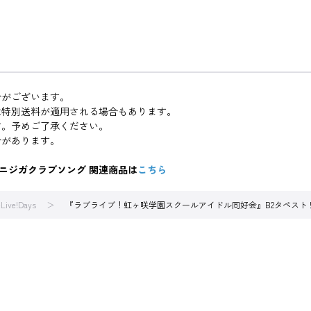
合がございます。
は特別送料が適用される場合もあります。
す。予めご了承ください。
合があります。
.ニジガクラブソング 関連商品は
こちら
Live!Days
『ラブライブ！虹ヶ咲学園スクールアイドル同好会』B2タペストリー