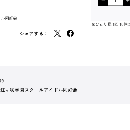
ドル同好会
おひとり様 1回 1
シェアする：
59
！虹ヶ咲学園スクールアイドル同好会