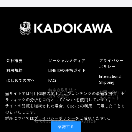
会社概要
ソーシャルメディア
プライバシー
ポリシー
利用規約
LINE IDの連携ガイド
International
はじめての方へ
FAQ
Shipping
よくあるお問い合わせ
特定商取引法に
お問い合わせ/
当サイトでは利用体験の向上およびコンテンツの最適な提供、ト
関する表示
リクエスト
ラフィックの分析を目的としてCookieを使用しています。
サイトの閲覧を継続された場合、Cookieの利用に同意したことも
のといたします。
詳細については
プライバシーポリシー
をご確認ください。
© KADOKAWA CORPORATION
承諾する