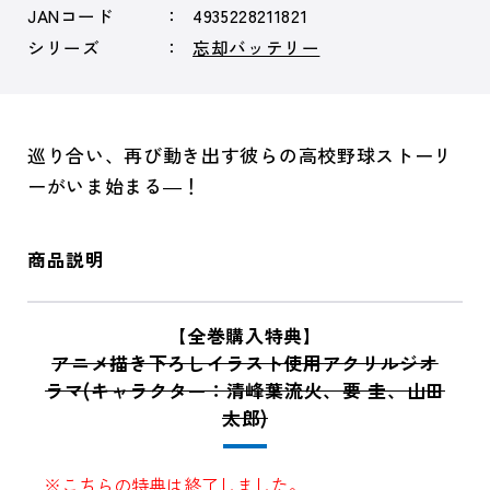
JANコード
4935228211821
シリーズ
忘却バッテリー
巡り合い、再び動き出す彼らの高校野球ストーリ
ーがいま始まる―！
商品説明
【全巻購入特典】
アニメ描き下ろしイラスト使用アクリルジオ
ラマ(キャラクター：清峰葉流火、要 圭、山田
太郎)
※こちらの特典は終了しました。