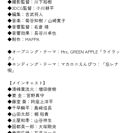
◆撮影監督：川下裕樹
◆3DCG監督：小川耕平
◆編集：吉武将人
◆音楽：菊谷知樹 / 山崎寛子
◆音響監督：名倉 靖
◆音響効果：長谷川卓也
◆制作：MAPPA
◆オープニング・テーマ：Mrs. GREEN APPLE「ライラッ
ク」
◆エンディング・テーマ：マカロニえんぴつ：「忘レナ
唄」
【メインキャスト】
◆清峰葉流火：増田俊樹
◆要 圭：宮野真守
◆藤堂 葵：阿座上洋平
◆千早瞬平：島﨑信長
◆山田太郎：梶 裕貴
◆土屋和季：山谷祥生
◆国都英一郎：大塚剛央
◆巻田広伸：石井マーク