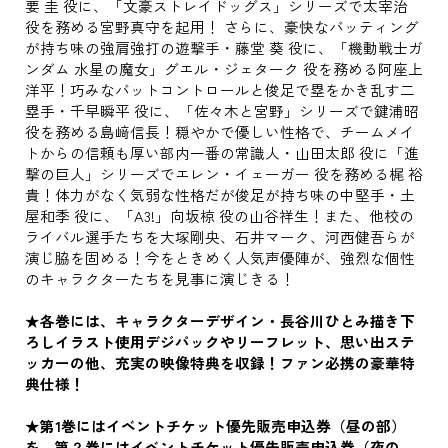
要 圭 役に、「文豪ストレイドッグス」シリーズで太宰治
役を務める宮野真守を起用！ さらに、豪快なバッティング
が持ち味の強肩強打の遊撃手・藤堂 葵 役に、「機動戦士ガ
ンダム 水星の魔女」グエル・ジェターク 役を務める阿座上
洋平！巧みなバットコントロールと俊足で塁をかき乱す二
塁手・千早瞬平 役に、「佐々木と宮野」シリーズで鍵浦昭
役を務める島﨑信長！穏やかで優しい性格で、チームメイ
トからの信頼も厚い部内一番の常識人・山田太郎 役に「進
撃の巨人」シリーズでエレン・イェーガー 役を務める梶 裕
貴！体力がなく気弱な性格だが俊足が持ち味の中堅手・土
屋和季 役に、「A3!」向坂椋 役の山谷祥生！また、他校の
ライバル選手たちを大塚剛央、石井マーク、河西健吾らが
演じ脇を固める！今をときめく人気声優陣が、強烈な個性
のキャラクターたちを見事に演じきる！
★各巻には、キャラクターデザイン・長谷川ひとみ描き下
ろしイラスト使用デジパックやリーフレット、思い出ステ
ッカーの他、充実の映像特典を収録！ファン必携の豪華特
典仕様！
★第1巻にはイベントチケット優先販売申込券（昼の部）
を、第２巻にはイベントチケット優先販売申込券（夜の