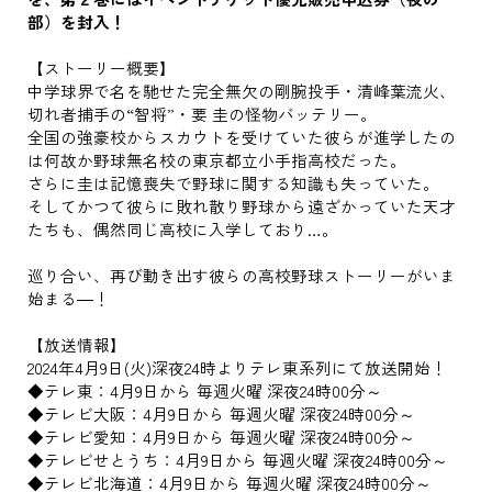
部）を封入！
【ストーリー概要】
中学球界で名を馳せた完全無欠の剛腕投手・清峰葉流火、
切れ者捕手の“智将”・要 圭の怪物バッテリー。
全国の強豪校からスカウトを受けていた彼らが進学したの
は何故か野球無名校の東京都立小手指高校だった。
さらに圭は記憶喪失で野球に関する知識も失っていた。
そしてかつて彼らに敗れ散り野球から遠ざかっていた天才
たちも、偶然同じ高校に入学しており…。
巡り合い、再び動き出す彼らの高校野球ストーリーがいま
始まる―！
【放送情報】
2024年4月9日(火)深夜24時よりテレ東系列にて放送開始！
◆テレ東：4月9日から 毎週火曜 深夜24時00分～
◆テレビ大阪：4月9日から 毎週火曜 深夜24時00分～
◆テレビ愛知：4月9日から 毎週火曜 深夜24時00分～
◆テレビせとうち：4月9日から 毎週火曜 深夜24時00分～
◆テレビ北海道：4月9日から 毎週火曜 深夜24時00分～