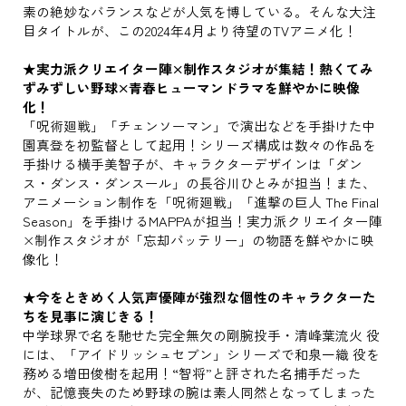
素の絶妙なバランスなどが人気を博している。そんな大注
目タイトルが、この2024年4月より待望のTVアニメ化！
★実力派クリエイター陣×制作スタジオが集結！熱くてみ
ずみずしい野球×青春ヒューマンドラマを鮮やかに映像
化！
「呪術廻戦」「チェンソーマン」で演出などを手掛けた中
園真登を初監督として起用！シリーズ構成は数々の作品を
手掛ける横手美智子が、キャラクターデザインは「ダン
ス・ダンス・ダンスール」の長谷川ひとみが担当！また、
アニメーション制作を「呪術廻戦」「進撃の巨人 The Final
Season」を手掛けるMAPPAが担当！実力派クリエイター陣
×制作スタジオが「忘却バッテリー」の物語を鮮やかに映
像化！
★今をときめく人気声優陣が強烈な個性のキャラクターた
ちを見事に演じきる！
中学球界で名を馳せた完全無欠の剛腕投手・清峰葉流火 役
には、「アイドリッシュセブン」シリーズで和泉一織 役を
務める増田俊樹を起用！“智将”と評された名捕手だった
が、記憶喪失のため野球の腕は素人同然となってしまった