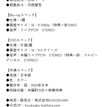
◆桐島秋斗：河西健吾
【Blu-rayスペック】
◆仕様：1層
◆画面サイズ：16：9 1080p（特典一部1080i）
◆音声：リニアPCM STEREO
【DVDスペック】
◆仕様：片面2層
◆画面サイズ：16：9スクイーズ
◆音声：本編リニアPCM STEREO（特典一部：ドルビー
デジタル STEREO）
【共通スペック】
◆言語：日本語
◆色：カラー
◆製作年・国：2024年日本
◆収録分数：本編約72分＋映像特典
◆発売・販売元：株式会社KADOKAWA
◆公式HP：boukyaku-battery.com