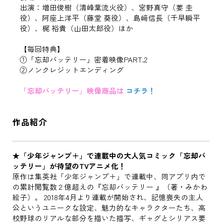
出演：増田俊樹（清峰葉流火役）、宮野真守（要 圭
役）、阿座上洋平（藤堂 葵役）、島﨑信長（千早瞬平
役）、梶 裕貴（山田太郎役）ほか
【毎回特典】
①「忘却バッテリー」密着映像PART.2
②ノンクレジットエンディング
「忘却バッテリー」映像商品は
コチラ！
作品紹介
★「少年ジャンプ＋」で連載中の大人気コミック「忘却バ
ッテリー」が待望のTVアニメ化！
原作は集英社「少年ジャンプ＋」で連載中、同アプリ内で
の累計閲覧数２億超えの『忘却バッテリー 』（著・みかわ
絵子）。 2018年4月より連載が開始され、記憶喪失の主人
公というユニークな設定、魅力的なキャラクターたち、高
校野球のリアルな部分を描いた描写、ギャグとシリアス要