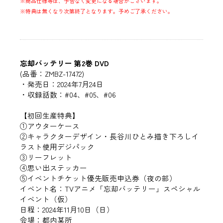
※商品仕様等は、予告なく変更になる場合がございます。
※特典は無くなり次第終了となります。予めご了承ください。
忘却バッテリー 第2巻 DVD
(品番：ZMBZ-17472)
・発売日：2024年7月24日
・収録話数：#04、#05、#06
【初回生産特典】
①アウターケース
②キャラクターデザイン・長谷川ひとみ描き下ろしイ
ラスト使用デジパック
③リーフレット
④思い出ステッカー
⑤イベントチケット優先販売申込券（夜の部）
イベント名：TVアニメ「忘却バッテリー」スペシャル
イベント（仮）
日程：2024年11月10日（日）
会場：都内某所