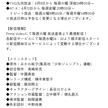
◆TVQ九州放送：4月9日から 毎週火曜 深夜24時00分～
◆AT-X：4月12日から 毎週金曜 20時00分～
リピート放送：毎週火曜8時00分／毎週木曜14時00分
※放送日時は予告なく変更になる場合がございます。
【配信情報】
Prime Videoにて毎週火曜 放送直後より最速配信！
各配信サービスにて毎週水曜24：30より順次配信スタート
※配信開始日はサービスによって変動する場合がございま
す。
【メインスタッフ】
◆原作：みかわ絵子(集英社「少年ジャンプ＋」連載)
◆試合制作：高嶋栄充
◆監督：中園真登
◆シリーズ構成：横手美智子
◆副監督：飯田剛士
◆キャラクターデザイン：長谷川ひとみ
◆アクション作画監督：立中順平 / 徳丸昌大
◆美術監督：船隠雄貴
◆色彩設計：中野尚美