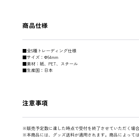
商品仕様
​■全5種トレーディング仕様
■サイズ：Φ54mm
■素材：紙、PET、スチール
■生産国：日本
注意事項
※販売予定数に達した時点で受付を終了させていただく場
※本商品には、グッズ送料が適用されます。商品によって