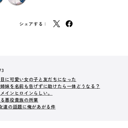
シェアする：
73
番目に可愛い女の子と友だちになった
人姉妹を名前も告げずに助けたら一体どうなる？
はメインヒロインらしい。
たる悪役貴族の所業
女達の話題に俺があがる件