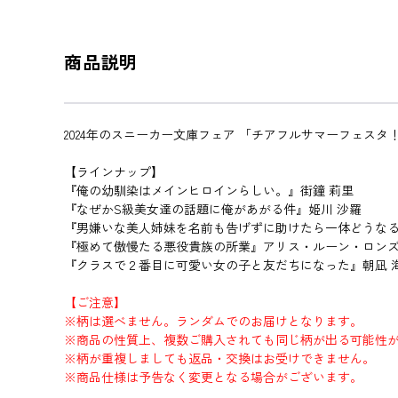
商品説明
2024年のスニーカー文庫フェア 「チアフルサマーフェス
【ラインナップ】
『俺の幼馴染はメインヒロインらしい。』街鐘 莉里
『なぜかS級美女達の話題に俺があがる件』姫川 沙羅
『男嫌いな美人姉妹を名前も告げずに助けたら一体どうなる
『極めて傲慢たる悪役貴族の所業』アリス・ルーン・ロン
『クラスで２番目に可愛い女の子と友だちになった』朝凪 
【ご注意】
※柄は選べません。ランダムでのお届けとなります。
※商品の性質上、複数ご購入されても同じ柄が出る可能性
※柄が重複しましても返品・交換はお受けできません。
※商品仕様は予告なく変更となる場合がございます。