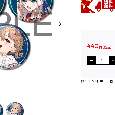
440
円
おひとり様 1回 1