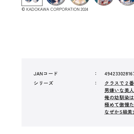
© KADOKAWA CORPORATION 2024
JANコード
49423302816
シリーズ
クラスで２
男嫌いな美
俺の幼馴染
極めて傲慢
なぜかS級美