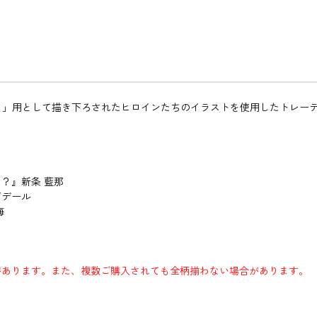
タ！」用として描き下ろされたヒロインたちのイラストを使用したトレー
？』新条 藍那
ズデール
海
があります。また、複数ご購入されても全柄揃わない場合があります。