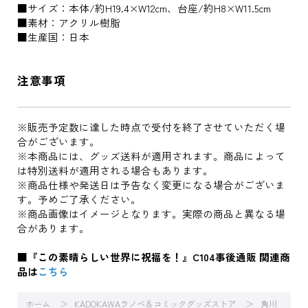
■サイズ：本体/約H19.4×W12cm、台座/約H8×W11.5cm
■素材：アクリル樹脂
■生産国：日本
注意事項
※販売予定数に達した時点で受付を終了させていただく場
合がございます。
※本商品には、グッズ送料が適用されます。商品によって
は特別送料が適用される場合もあります。
※商品仕様や発送日は予告なく変更になる場合がございま
す。予めご了承ください。
※商品画像はイメージとなります。実際の商品と異なる場
合があります。
■『この素晴らしい世界に祝福を！』C104事後通販 関連商
品は
こちら
ホーム
KADOKAWAラノベ＆コミックグッズストア
角川