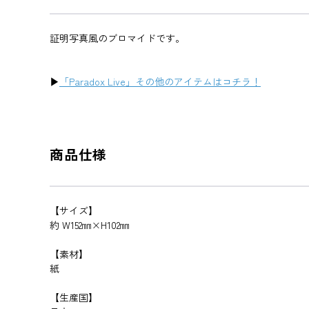
証明写真風のブロマイドです。
▶
「Paradox Live」その他のアイテムはコチラ！
商品仕様
【サイズ】
約 W152㎜×H102㎜
【素材】
紙
【生産国】