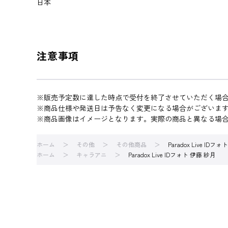
日本
注意事項
※販売予定数に達した時点で受付を終了させていただく場
※商品仕様や発送日は予告なく変更になる場合がございま
※商品画像はイメージとなります。実際の商品と異なる場
ホーム
その他
その他商品
Paradox Live IDフ
ホーム
キャラアニ
Paradox Live IDフォト 伊藤 紗月