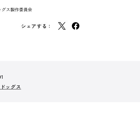
ッグス製作委員会
シェアする：
91
イドッグス