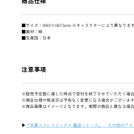
商品仕様
■サイズ：W60×H67.5mm ※キャラクターにより異なりま
■素材：紙
■生産国：日本
注意事項
※販売予定数に達した時点で受付を終了させていただく場
※商品仕様や発送日は予告なく変更になる場合がございま
※商品画像はイメージとなります。実際の商品と異なる場
▶
『文豪ストレイドッグス 童話シリーズ』 その他のアイ