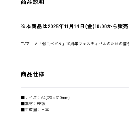
商品説明
※本商品は2025年11月14日(金)10:00か
TVアニメ「弱虫ペダル」10周年フェスティバルのための
商品仕様
■サイズ：A4(220×310mm)
■素材：PP製
■生産国：日本