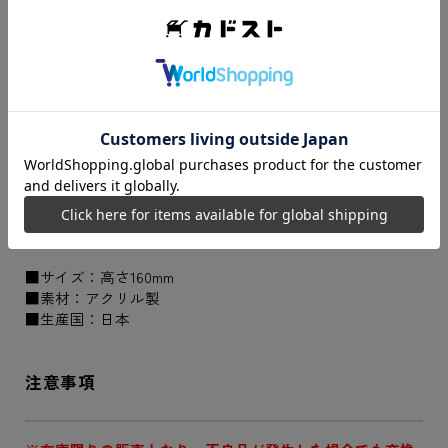
※本商品は2025年11月14日(金)10:00から販売
開始いたします。
TVアニメ「弱虫ペダル」10周年フェスティバルのための描
き下ろしイラストを使用したアクリルスタンド。
商品仕様
■サイズ：高さ160mm
■素材：アクリル製
■生産国：日本
注意事項