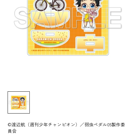
©渡辺航（週刊少年チャンピオン）／弱虫ペダル05製作委
員会