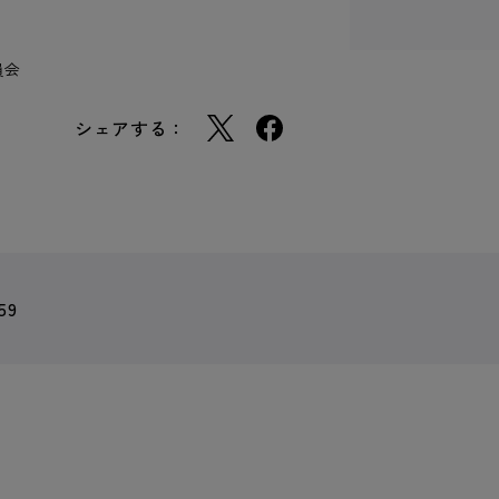
員会
シェアする：
59