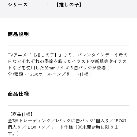
シリーズ
【推しの子】
商品説明
TVアニメ『【推しの子】』より、バレンタインデーや母の
日などそれぞれの季節を彩ったイラストや新規等身イラス
トなどを使用した56mmサイズの缶バッジが登場！
全7種類・1BOXオールコンプリート仕様！
商品仕様
【商品仕様】
全7種トレーディング／1パックに缶バッジ1個入り／1BOX7
個入り／1BOXコンプリート仕様（※未開封時に限りま
す。）