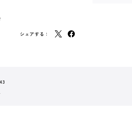
会
シェアする：
43
】