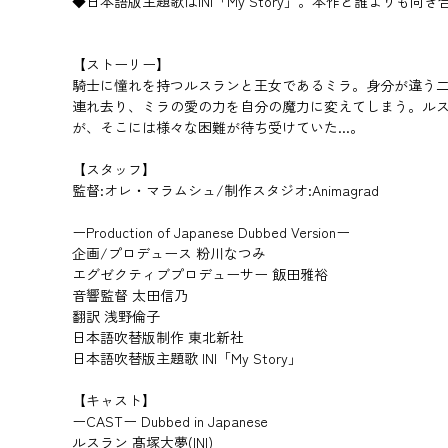
◆日本語版主題歌はINI「My Story」。本作と誰より
【ストーリー】
騎士に憧れを持つルスランと王女であるミラ。身分が違う
連れ去り、ミラの愛の力を自分の魔力に変えてしまう。ル
が、そこには様々な困難が待ち受けていた...。
【スタッフ】
監督:オレ・マラムシュ/制作スタジオ:Animagrad
ーProduction of Japanese Dubbed Versionー
企画/プロデュース 粉川なつみ
エグゼクティブプロデューサー 飯田雅裕
音響監督 太田信乃
翻訳 浅野倫子
日本語吹替版制作 東北新社
日本語吹替版主題歌 INI「My Story」
【キャスト】
ーCASTー Dubbed in Japanese
ルスラン 髙塚大夢(INI)