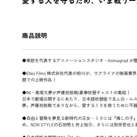
愛する人を守るため、いま戦うー
商品説明
◆東欧を代表するアニメーションスタジオ・Animagrad
◆Elles Films 株式会社代表の粉川が、ウクライナ
館での上映作品！
◆INI・髙塚大夢が声優初挑戦!豪華吹替キャストの集結！
日本で劇場公開するにあたり、日本語吹替版で主人公・ルスラン役に
夢。声優初挑戦でありながら、愛するミラを救うために不
◆自由と冒険を夢見る新時代の王女・ミラには『推しの子
め、NON STYLEの石田明と井上裕介、さらには別所哲也