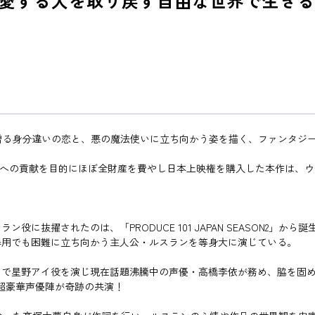
愛する人を取り戻す自由な世界で生きる
 が贈る身分違いの恋と、悪の魔法使いに立ち向かう姿を描く、ファンタジ
の映画業界への貢献を目的にほぼ全財産を費やし日本上映権を購入した本作
抜擢されたのは、「PRODUCE 101 JAPAN SEASON2」から
器用でも困難に立ち向かう主人公・ルスランを等身大に演じている。
』で星野アイ役を演じ現在話題沸騰中の声優・高橋李依が務め、脇を固
と超豪華声優陣が奇跡の共演！