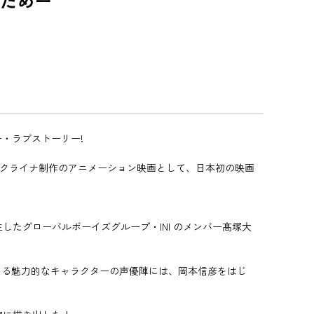
ためー
ー・ラブストーリー!
は、ウクライナ制作のアニメーション映画として、日本初の映画
誕生したグローバルボーイズグループ・INI のメンバー髙塚大
める魅力的なキャラクターの声優陣には、岡本信彦をはじ