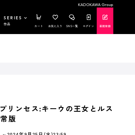
KADOKAWA Group
SERIES
作品
カート
お気に入り
SNS一覧
ログイン
新規登録
プリンセス:キーウの王女とルス
通常版
～2024年9月25日(水)23:59