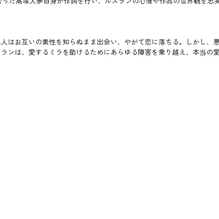
も向き合った髙塚大夢自身が作詞を行い、ルスランの心情や作品の世界観を忠
二人はお互いの素性を知らぬまま出会い、やがて恋に落ちる。しかし、
スランは、愛するミラを助けるためにあらゆる障害を乗り越え、本当の