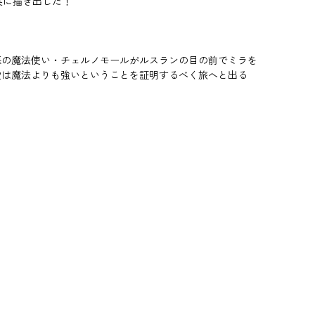
実に描き出した！
悪の魔法使い・チェルノモールがルスランの目の前でミラを
愛は魔法よりも強いということを証明するべく旅へと出る