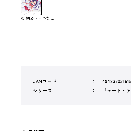
© 橘公司・つなこ
JANコード
49423303161
シリーズ
『デート・