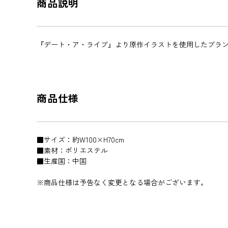
商品説明
『デート・ア・ライブ』より原作イラストを使用したブラ
商品仕様
■サイズ：約W100×H70cm
■素材：ポリエステル
■生産国：中国
※商品仕様は予告なく変更となる場合がございます。