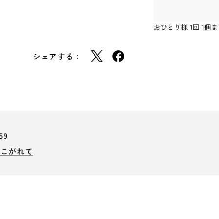
おひとり様 1回 1
シェアする：
59
あこがれて