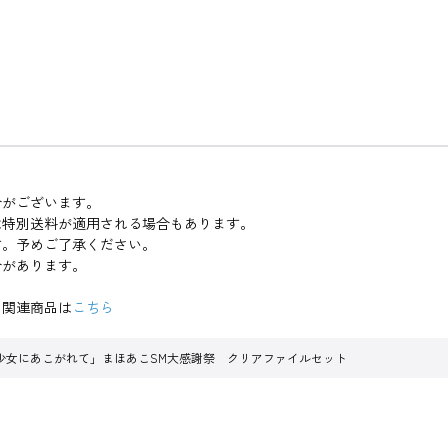
合がございます。
は特別送料が適用される場合もあります。
す。予めご了承ください。
合があります。
 関連商品は
こちら
少女にあこがれて」まほあこSM大感謝祭 クリアファイルセット