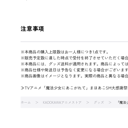
注意事項
※本商品の購入上限数はお一人様につき1点です。
※販売予定数に達した時点で受付を終了させていただく場
※本商品には、グッズ送料が適用されます。商品によって
※商品仕様や発送日は予告なく変更になる場合がございま
※商品画像はイメージとなります。実際の商品と異なる場
≫TVアニメ「魔法少女にあこがれて」まほあこSM大感謝祭
ホーム
KADOKAWAアニメストア
グッズ
「魔法