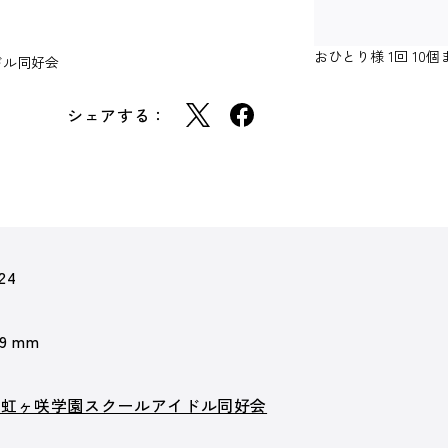
おひとり様 1回 1
ドル同好会
シェアする：
24
 9 mm
！虹ヶ咲学園スクールアイドル同好会