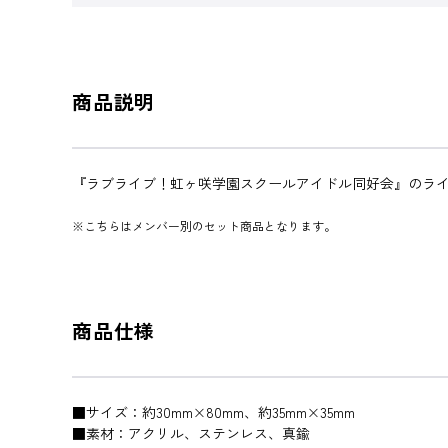
商品説明
『ラブライブ！虹ヶ咲学園スクールアイドル同好会』のライ
※こちらはメンバー別のセット商品となります。
商品仕様
■サイズ：約30mm×80mm、約35mm×35mm
■素材：アクリル、ステンレス、真鍮