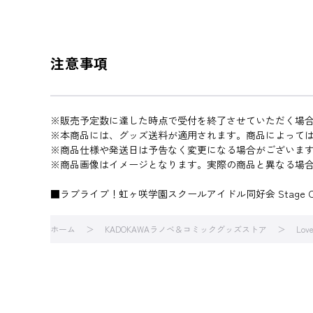
注意事項
※販売予定数に達した時点で受付を終了させていただく場
※本商品には、グッズ送料が適用されます。商品によって
※商品仕様や発送日は予告なく変更になる場合がございま
※商品画像はイメージとなります。実際の商品と異なる場
■ラブライブ！虹ヶ咲学園スクールアイドル同好会 Stage Cos
ホーム
KADOKAWAラノベ＆コミックグッズストア
Love