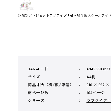
© 2022 プロジェクトラブライブ！虹ヶ咲学園スクールアイ
JANコード
49423303237
サイズ
A4判
商品寸法（横/縦/束幅）
210 × 297 ×
総ページ数
104ページ
シリーズ
ラブライブ