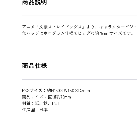
商品説明
アニメ「文豪ストレイドッグス」より、キャラクタービジ
缶バッジはホログラム仕様でビッグな約75mmサイズです。
商品仕様
PKGサイズ：約H150×W180×D5mm
商品サイズ：直径約75mm
材質：紙、鉄、PET
生産国：日本