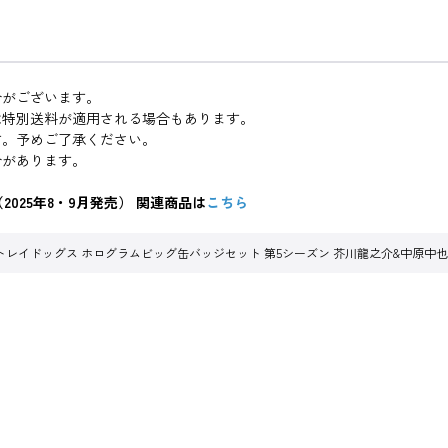
合がございます。
は特別送料が適用される場合もあります。
す。予めご了承ください。
合があります。
025年8・9月発売） 関連商品は
こちら
トレイドッグス ホログラムビッグ缶バッジセット 第5シーズン 芥川龍之介&中原中也