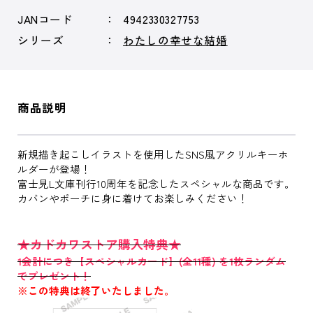
JANコード
4942330327753
シリーズ
わたしの幸せな結婚
商品説明
新規描き起こしイラストを使用したSNS風アクリルキーホ
ルダーが登場！
富士見L文庫刊行10周年を記念したスペシャルな商品です。
カバンやポーチに身に着けてお楽しみください！
★カドカワストア購入特典★
1会計につき【スペシャルカード】(全11種) を1枚ランダム
でプレゼント！
※この特典は終了いたしました。