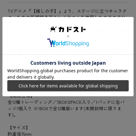
TVアニメ『【推しの子】』より、ステージに立つキャラク
ターたちの新規描き下ろしイラストを使用したキラキラ仕
様の缶バッジが登場！
大きめの約直径75mmサイズなので、バッグ等に付ければ目
立つこと間違いなしです。
全12種、1パックにランダム1種入り。
1BOX購入で全柄をそろえることができます（未開封時に限
ります）。
商品仕様
【商品仕様】
全12種トレーディング／1BOX12PACK入り／1パックに缶バ
ッジ1個入り ※1BOXで全12種揃います(未開封時に限りま
す)。
【サイズ】
約直径75mm