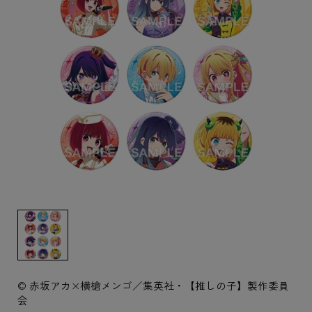
© 赤坂アカ×横槍メンゴ／集英社・【推しの子】製作委員
会