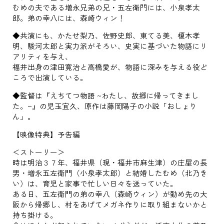
むめの夫である増永兄弟の兄・五左衛門には、小泉孝太
郎。弟の幸八には、森崎ウィン！
◆共演にも、かたせ梨乃、佐野史郎、東てる美、榎木孝
明、駿河太郎と実力派がそろい、史実に基づいた物語にリ
アリティを与え、
福井出身の津田寛治と高橋愛が、物語に深みを与える役ど
ころで出演している。
◆監督は『えちてつ物語 ~わたし、故郷に帰ってきまし
た。~』の児玉宜久、原作は藤岡陽子の小説「おしょり
ん」。
【映像特典】予告編
＜ストーリー＞
時は明治３７年、福井県（現・福井市麻生津）の庄屋の長
男・増永五左衛門（小泉孝太郎）と結婚したむめ（北乃き
い）は、育児と家事で忙しい日々を送っていた。
ある日、五左衛門の弟の幸八（森崎ウィン）が勤め先の大
阪から帰郷し、村をあげてメガネ作りに取り組まないかと
持ち掛ける。