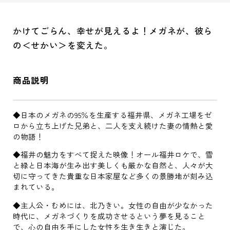
かけてごらん、幸せが見えるよ！メガネが、彼ら
の＜せかい＞を変えた。
商品説明
◆日本のメガネの95％を生産する福井県、メガネ工場をゼ
ロから立ち上げた兄弟と、二人を支え続けた妻の情熱と愛
の物語！
◆福井の魅力をすべて捉えた映像！オール福井ロケで、雪
と緑と日本海が生み出す美しくも厳かな自然と、人々が大
切に守ってきた貴重な日本家屋など多くの景勝地が刻み込
まれている。
◆主人公・むめには、北乃きい。女性の自由が少なかった
時代に、メガネづくりを成功させるという夢を見ること
で、心の自由を手にした女性を生き生きと演じた。