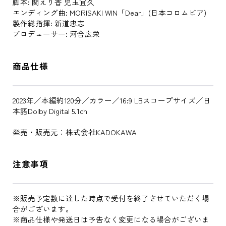
脚本: 関えり香 児玉宜久
エンディング曲: MORISAKI WIN「Dear」(日本コロムビア)
製作総指揮: 新道忠志
プロデューサー: 河合広栄
商品仕様
2023年／本編約120分／カラー／16:9 LBスコープサイズ／日
本語Dolby Digital 5.1ch
発売・販売元：株式会社KADOKAWA
注意事項
※販売予定数に達した時点で受付を終了させていただく場
合がございます。
※商品仕様や発送日は予告なく変更になる場合がございま