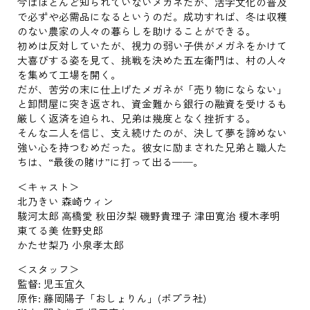
今はほとんど知られていないメガネだが、活字文化の普及
で必ずや必需品になるというのだ。成功すれば、冬は収穫
のない農家の人々の暮らしを助けることができる。
初めは反対していたが、視力の弱い子供がメガネをかけて
大喜びする姿を見て、挑戦を決めた五左衛門は、村の人々
を集めて工場を開く。
だが、苦労の末に仕上げたメガネが「売り物にならない」
と卸問屋に突き返され、資金難から銀行の融資を受けるも
厳しく返済を迫られ、兄弟は幾度となく挫折する。
そんな二人を信じ、支え続けたのが、決して夢を諦めない
強い心を持つむめだった。彼女に励まされた兄弟と職人た
ちは、“最後の賭け”に打って出る──。
＜キャスト＞
北乃きい 森崎ウィン
駿河太郎 高橋愛 秋田汐梨 磯野貴理子 津田寛治 榎木孝明
東てる美 佐野史郎
かたせ梨乃 小泉孝太郎
＜スタッフ＞
監督: 児玉宜久
原作: 藤岡陽子「おしょりん」(ポプラ社)