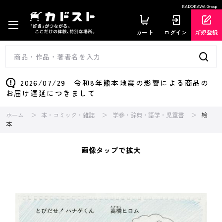
KADOKAWA Group
カート
ログイン
新規登録
2026/07/29 令和8年熊本地震の影響による商品の
お届け遅延につきまして
ホーム
本・コミック・雑誌
学参・辞典・語学・児童書
絵
本
画像タップで拡大