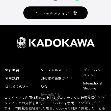
ソーシャルメディア一覧
会社概要
ソーシャルメディア
プライバシー
ポリシー
利用規約
LINE IDの連携ガイド
International
はじめての方へ
FAQ
Shipping
よくあるお問い合わせ
特定商取引法に
お問い合わせ/
当サイトでは利用体験の向上およびコンテンツの最適な提供、ト
関する表示
リクエスト
ラフィックの分析を目的としてCookieを使用しています。
サイトの閲覧を継続された場合、Cookieの利用に同意したことも