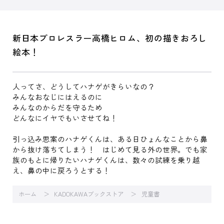
新日本プロレスラー高橋ヒロム、初の描きおろし
絵本！
人ってさ、どうしてハナゲがきらいなの？
みんなおなじにはえるのに
みんなのからだを守るため
どんなにイヤでもいさせてね！
引っ込み思案のハナゲくんは、ある日ひょんなことから鼻
から抜け落ちてしまう！ はじめて見る外の世界。でも家
族のもとに帰りたいハナゲくんは、数々の試練を乗り越
え、鼻の中に戻ろうとする！
ホーム
KADOKAWAブックストア
児童書