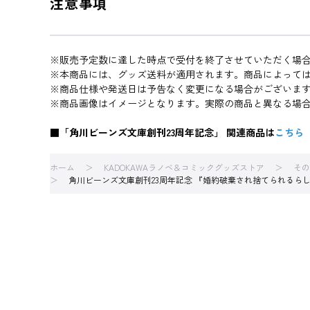
注意事項
※販売予定数に達した時点で受付を終了させていただく場
※本商品には、グッズ送料が適用されます。商品によって
※商品仕様や発送日は予告なく変更になる場合がございま
※商品画像はイメージとなります。実際の商品と異なる場
■「角川ビーンズ文庫創刊23周年記念」 関連商品は
こちら
ホーム
KADOKAWAラノベ＆コミックグッズストア
その
角川ビーンズ文庫創刊23周年記念 『婚約破棄され捨てられるら