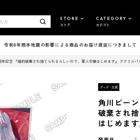
STORE
CATEGORY
ストア
カテゴリ
7/29 令和8年熊本地震の影響による商品のお届け遅延につきまして
周年記念 『婚約破棄され捨てられるらしいので、軍人令嬢はじめます』 アクリルパ
角川ビーン
破棄され捨
はじめます
発売日