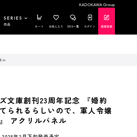
KADOKAWA Group
SERIES
作品
カート
お気に入り
SNS一覧
ログイン
新規登録
ネル
ズ文庫創刊23周年記念 『婚約
てられるらしいので、軍人令嬢
』 アクリルパネル
2025年2月下旬発売予定