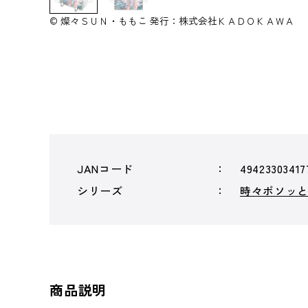
© 燦々ＳＵＮ・ももこ 発行：株式会社ＫＡＤＯＫＡＷＡ
JANコード
49423303417
シリーズ
時々ボソッ
商品説明