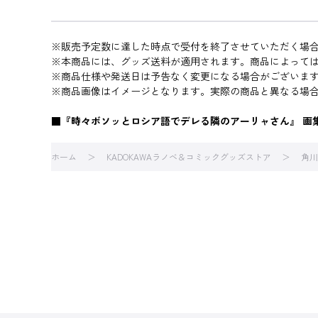
※販売予定数に達した時点で受付を終了させていただく場
※本商品には、グッズ送料が適用されます。商品によって
※商品仕様や発送日は予告なく変更になる場合がございま
※商品画像はイメージとなります。実際の商品と異なる場
■『時々ボソッとロシア語でデレる隣のアーリャさん』 画
ホーム
KADOKAWAラノベ＆コミックグッズストア
角川