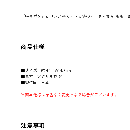
『時々ボソッとロシア語でデレる隣のアーリャさん ももこ
商品仕様
■サイズ：約H21×W14.8cm
■素材：アクリル樹脂
■製造国：日本
※商品仕様は予告なく変更となる場合がございます。
注意事項