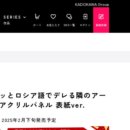
KADOKAWA Group
SERIES
作品
カート
お気に入り
SNS一覧
ログイン
新規登録
ッとロシア語でデレる隣のアー
アクリルパネル 表紙ver.
2025年2月下旬発売予定