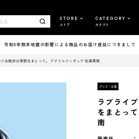
STORE
CATEGORY
ストア
カテゴリ
7/29 令和8年熊本地震の影響による商品のお届け遅延につきまして
!! お散歩は季節をまとって。 アクリルフィギュア 松浦果南
ラブライブ
をまとって
南
発売日