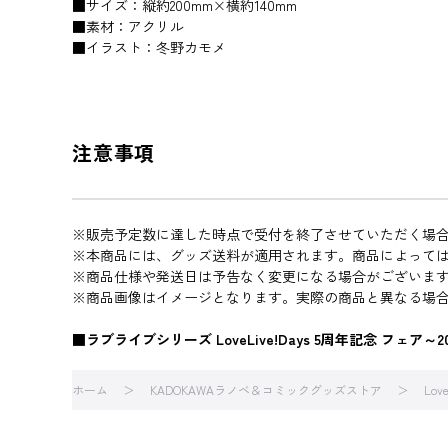
■サイズ：縦約200mm×横約140mm
■素材：アクリル
■イラスト：冬野カモメ
注意事項
※販売予定数に達した時点で受付を終了させていただく場
※本商品には、グッズ送料が適用されます。商品によって
※商品仕様や発送日は予告なく変更になる場合がございま
※商品画像はイメージとなります。実際の商品と異なる場
■ラブライブシリーズ LoveLive!Days 5周年記念 フェア～20
ホーム
KADOKAWAラノベ＆コミックグッズストア
Love