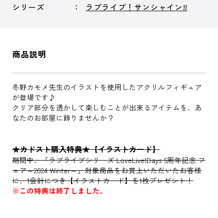
シリーズ
ラブライブ！サンシャイン!!
商品説明
冬野カモメ先生のイラストを使用したアクリルフィギュア
が登場です♪
クリア部分を透かして楽しむことが出来るアイテムを、あ
なたのお部屋に飾りませんか？
★カドスト購入特典★【イラストカード】
期間中、「ラブライブシリーズ LoveLive!Days 5周年記念 フ
ェア～2024 Winter～」対象商品をお買上いただいたお客様
に、1会計につき【イラストカード】を1枚プレゼント！
※この特典は終了しました。