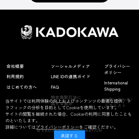
会社概要
ソーシャルメディア
プライバシー
ポリシー
利用規約
LINE IDの連携ガイド
International
はじめての方へ
FAQ
Shipping
よくあるお問い合わせ
特定商取引法に
お問い合わせ/
当サイトでは利用体験の向上およびコンテンツの最適な提供、ト
関する表示
リクエスト
ラフィックの分析を目的としてCookieを使用しています。
サイトの閲覧を継続された場合、Cookieの利用に同意したことも
のといたします。
詳細については
プライバシーポリシー
をご確認ください。
© KADOKAWA CORPORATION
承諾する