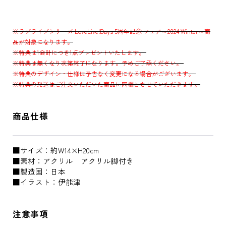
※ラブライブシリーズ LoveLive!Days 5周年記念 フェア～2024 Winter～商
品が対象になります。
※特典は1会計につき1点プレゼントいたします。
※特典は無くなり次第終了になります。予めご了承ください。
※特典のデザイン・仕様は予告なく変更になる場合がございます。
※特典の発送はご注文いただいた商品に同梱とさせていただきます。
商品仕様
■サイズ：約W14×H20cm
■素材：アクリル アクリル脚付き
■製造国：日本
■イラスト：伊能津
注意事項