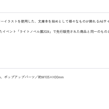
ーイラストを使用した、文庫本を始めとして様々なものが飾れるA6サ
て開催されたイベント「ライトノベル展2024」で先行販売された商品と同一のも
mm、ポップアップパーツ／約W105×H30mm