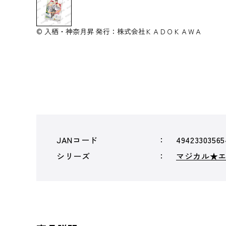
© 入栖・神奈月昇 発行：株式会社ＫＡＤＯＫＡＷＡ
JANコード
49423303565
シリーズ
マジカル★