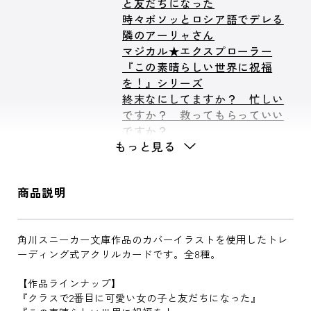
と友だちになった
時々ボソッとロシア語でデレる
隣のアーリャさん
マジカル★エクスプローラー
『この素晴らしい世界に祝福
を！』シリーズ
終末なにしてますか？ 忙しい
ですか？ 救ってもらっていい
ですか？
もっと見る
『涼宮ハルヒ』シリーズ
ひげを剃る。そして女子高生を
拾う。
商品説明
角川スニーカー文庫作品のカバーイラストを使用したトレ
ーディング式アクリルカードです。全8種。
【作品ラインナップ】
『クラスで2番目に可愛い女の子と友だちになった』