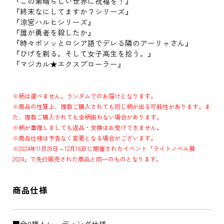
『この素晴らしい世界に祝福を！』
『終末なにしてますか？シリーズ』
『涼宮ハルヒシリーズ』
『誰が勇者を殺したか』
『時々ボソッとロシア語でデレる隣のアーリャさん』
『ひげを剃る。そして女子高生を拾う。』
『マジカル★エクスプローラー』
※柄は選べません。ランダムでのお届けとなります。
※商品の性質上、複数ご購入されても同じ柄が出る可能性があります。ま
た、複数ご購入されても全柄揃わない場合があります。
※柄が重複しましても返品・交換はお受けできません。
※商品仕様は予告なく変更となる場合がございます。
※2024年11月29日～12月16日に開催されたイベント「ライトノベル展
2024」で先行販売された商品と同一のものとなります。
商品仕様
■全8種トレーディング仕様