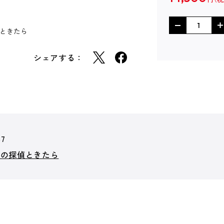
会ときたら
シェアする：
57
近の探偵ときたら