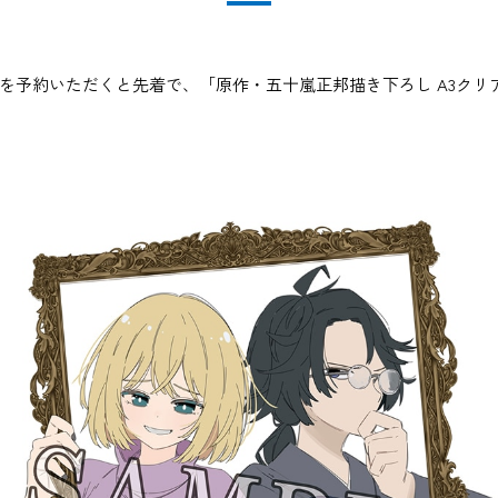
 第1巻を予約いただくと先着で、「原作・五十嵐正邦描き下ろし A3ク