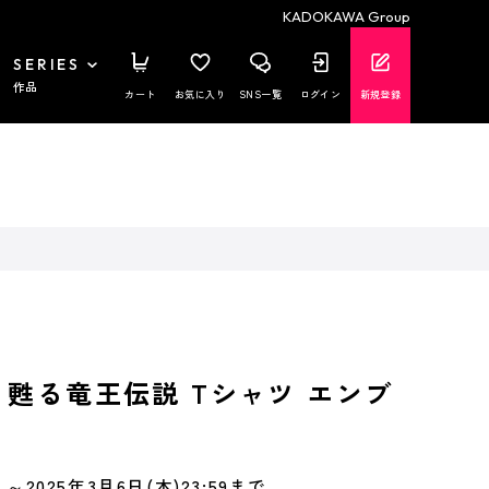
KADOKAWA Group
SERIES
作品
カート
お気に入り
SNS一覧
ログイン
新規登録
 甦る竜王伝説 Tシャツ エンブ
～2025年3月6日(木)23:59まで