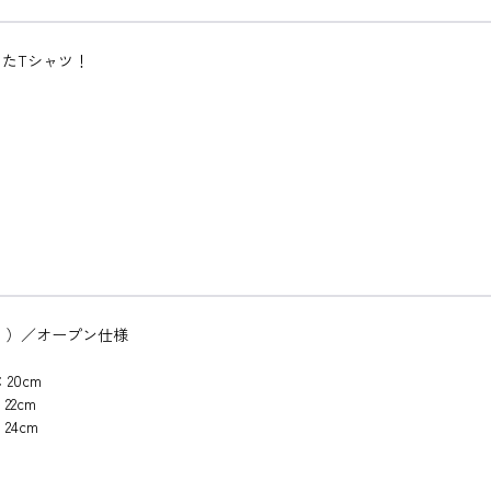
たTシャツ！
L））／オープン仕様
20cm
2cm
4cm