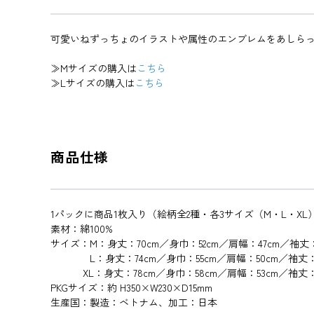
可愛いねずっちょのイラストや属性のエンブレムをあしらっ
≫Mサイズの購入は
こちら
≫Lサイズの購入は
こちら
商品仕様
1パックに商品1枚入り（絵柄全2種・各3サイズ（M・L・X
素材：綿100%
サイズ：M：身丈：70cm／身巾：52cm／肩幅：47cm／袖丈：
L：身丈：74cm／身巾：55cm／肩幅：50cm／袖丈：2
XL：身丈：78cm／身巾：58cm／肩幅：53cm／袖丈：2
PKGサイズ：約 H350×W230×D15mm
生産国：製造：ベトナム、加工：日本