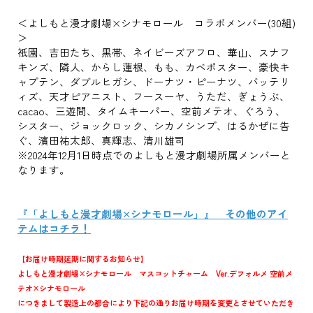
＜よしもと漫才劇場×シナモロール コラボメンバー(30組)
＞
祇園、吉田たち、黒帯、ネイビーズアフロ、華山、スナフ
キンズ、隣人、からし蓮根、もも、カベポスター、豪快キ
ャプテン、ダブルヒガシ、ドーナツ・ピーナツ、バッテリ
ィズ、天才ピアニスト、フースーヤ、うただ、ぎょうぶ、
cacao、三遊間、タイムキーパー、空前メテオ、ぐろう、
シスター、ジョックロック、シカノシンプ、はるかぜに告
ぐ、濱田祐太郎、真輝志、清川雄司
※2024年12月1日時点でのよしもと漫才劇場所属メンバーと
なります。
『「よしもと漫才劇場×シナモロール」』 その他のアイ
テムはコチラ！
【お届け時期延期に関するお知らせ】
よしもと漫才劇場×シナモロール マスコットチャーム Ver.デフォルメ 空前メ
テオ×シナモロール
につきまして製造上の都合により下記の通りお届け時期を変更とさせていただき