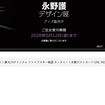
ザイン展 KCMオリジナル ファイブスター物語 タッチミー！木製ポストカード GIRL RIDES