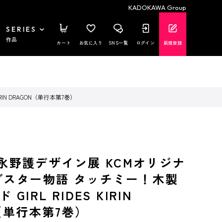
KADOKAWA Group
SERIES
作品
カート
お気に入り
SNS一覧
ログイン
新規登録
IN DRAGON（単行本第7巻）
S 永野護デザイン展 KCMオリジナ
ブスター物語 タッチミー！木製
GIRL RIDES KIRIN
（単行本第7巻）