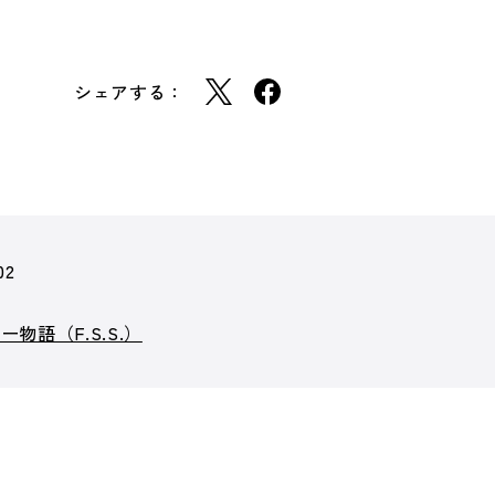
シェアする：
02
物語（F.S.S.）