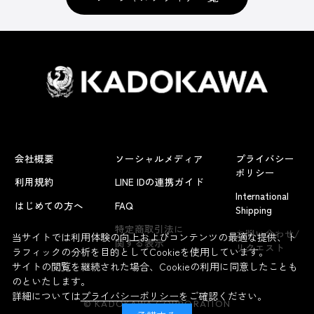
会社概要
ソーシャルメディア
プライバシー
ポリシー
利用規約
LINE IDの連携ガイド
International
はじめての方へ
FAQ
Shipping
よくあるお問い合わせ
特定商取引法に
お問い合わせ/
当サイトでは利用体験の向上およびコンテンツの最適な提供、ト
関する表示
リクエスト
ラフィックの分析を目的としてCookieを使用しています。
サイトの閲覧を継続された場合、Cookieの利用に同意したことも
のといたします。
詳細については
プライバシーポリシー
をご確認ください。
© KADOKAWA CORPORATION