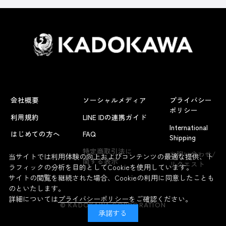
会社概要
ソーシャルメディア
プライバシー
ポリシー
利用規約
LINE IDの連携ガイド
International
はじめての方へ
FAQ
Shipping
よくあるお問い合わせ
特定商取引法に
お問い合わせ/
当サイトでは利用体験の向上およびコンテンツの最適な提供、ト
関する表示
リクエスト
ラフィックの分析を目的としてCookieを使用しています。
サイトの閲覧を継続された場合、Cookieの利用に同意したことも
のといたします。
詳細については
プライバシーポリシー
をご確認ください。
© KADOKAWA CORPORATION
承諾する