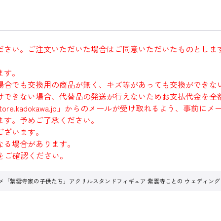
ださい。ご注文いただいた場合はご同意いただいたものとしま
ます。
場合でも交換用の商品が無く、キズ等があっても交換ができな
けできない場合、代替品の発送が行えないためお支払代金を全
re.kadokawa.jp」からのメールが受け取れるよう、事前
ます。予めご了承ください。
ございます。
なる場合があります。
をご確認ください。
ニメ「紫雲寺家の子供たち」アクリルスタンドフィギュア 紫雲寺ことの ウェディングビキ