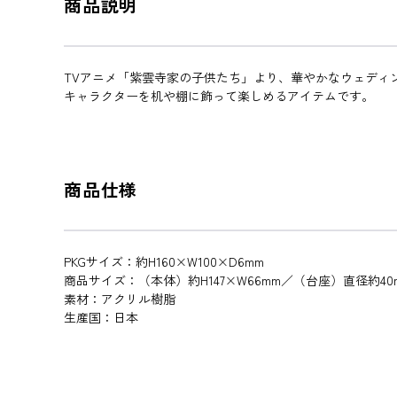
商品説明
TVアニメ「紫雲寺家の子供たち」より、華やかなウェディ
キャラクターを机や棚に飾って楽しめるアイテムです。
商品仕様
PKGサイズ：約H160×W100×D6mm
商品サイズ：（本体）約H147×W66mm／（台座）直径約40
素材：アクリル樹脂
生産国：日本