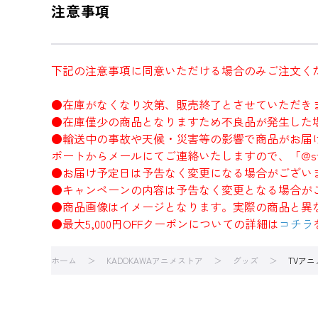
注意事項
下記の注意事項に同意いただける場合のみご注文く
●在庫がなくなり次第、販売終了とさせていただき
●在庫僅少の商品となりますため不良品が発生した
●輸送中の事故や天候・災害等の影響で商品がお届
ポートからメールにてご連絡いたしますので、「@sto
●お届け予定日は予告なく変更になる場合がござい
●キャンペーンの内容は予告なく変更となる場合が
●商品画像はイメージとなります。実際の商品と異
●最大5,000円OFFクーポンについての詳細は
コチラ
ホーム
KADOKAWAアニメストア
グッズ
TVア