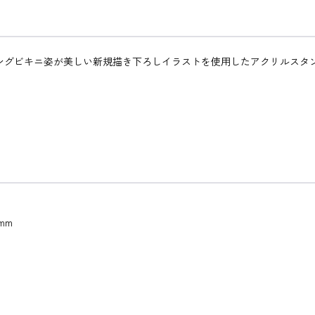
ングビキニ姿が美しい新規描き下ろしイラストを使用したアクリルスタ
mm