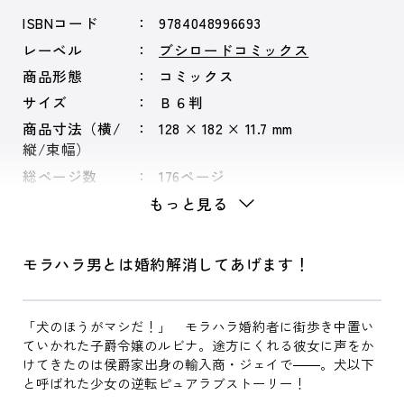
ISBNコード
9784048996693
レーベル
ブシロードコミックス
商品形態
コミックス
サイズ
Ｂ６判
商品寸法（横/
128 × 182 × 11.7 mm
縦/束幅）
総ページ数
176ページ
もっと見る
モラハラ男とは婚約解消してあげます！
「犬のほうがマシだ！」 モラハラ婚約者に街歩き中置い
ていかれた子爵令嬢のルビナ。途方にくれる彼女に声をか
けてきたのは侯爵家出身の輸入商・ジェイで――。犬以下
と呼ばれた少女の逆転ピュアラブストーリー！