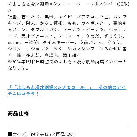
＜よしもと漫才劇場×シナモロール コラボメンバー(30組)
＞
祇園、吉田たち、黒帯、ネイビーズアフロ、華山、スナフ
キンズ、隣人、からし蓮根、もも、カベポスター、豪快キ
ャプテン、ダブルヒガシ、ドーナツ・ピーナツ、バッテリ
ィズ、天才ピアニスト、フースーヤ、うただ、ぎょうぶ、
cacao、三遊間、タイムキーパー、空前メテオ、ぐろう、
シスター、ジョックロック、シカノシンプ、はるかぜに告
ぐ、濱田祐太郎、真輝志、清川雄司
※2024年12月1日時点でのよしもと漫才劇場所属メンバーと
なります。
『「よしもと漫才劇場×シナモロール」』 その他のアイ
テムはコチラ！
商品仕様
■サイズ：約全長13.9×直径1.3㎝